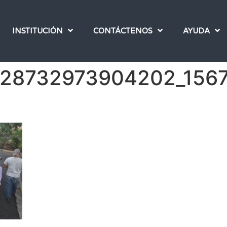
INSTITUCIÓN
CONTÁCTENOS
AYUDA
528732973904202_156